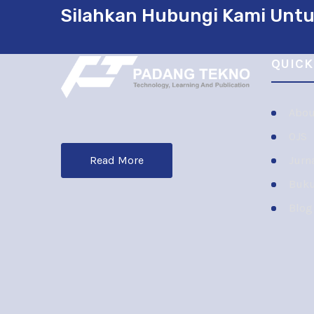
Silahkan Hubungi Kami Untu
QUICK
Abou
OJS
Jurn
Read More
Buk
Blog