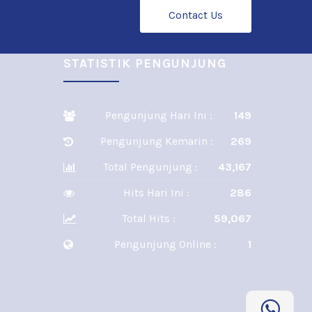
Contact Us
STATISTIK PENGUNJUNG
Pengunjung Hari Ini :
149
Pengunjung Kemarin :
269
Total Pengunjung :
43,167
Hits Hari Ini :
286
Total Hits :
59,067
Pengunjung Online :
1