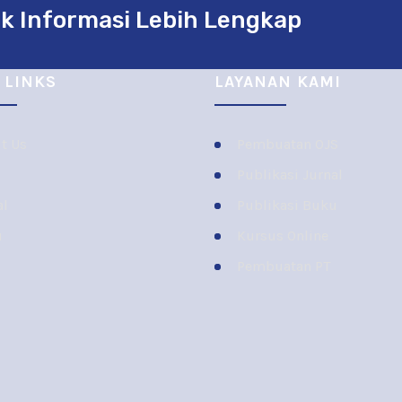
k Informasi Lebih Lengkap
 LINKS
LAYANAN KAMI
t Us
Pembuatan OJS
Publikasi Jurnal
al
Publikasi Buku
u
Kursus Online
Pembuatan PT