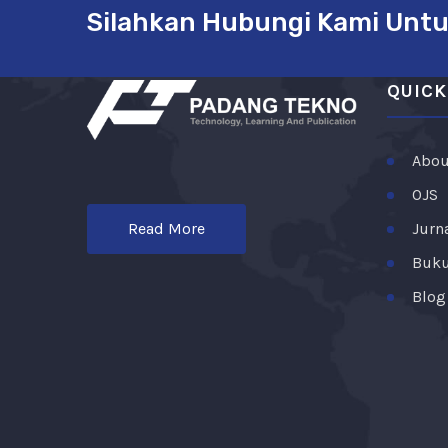
Silahkan Hubungi Kami Untu
QUICK
Abou
OJS
Jurn
Read More
Buk
Blog