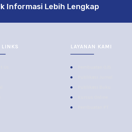
k Informasi Lebih Lengkap
 LINKS
LAYANAN KAMI
t Us
Pembuatan OJS
Publikasi Jurnal
al
Publikasi Buku
u
Kursus Online
Pembuatan PT