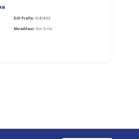
ma
DOI Prefix:
10.61402
Akreditasi:
Non Sinta