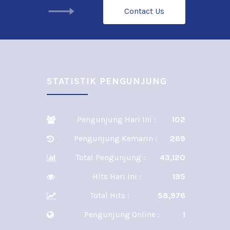
Contact Us
STATISTIK PENGUNJUNG
Pengunjung Hari Ini :
102
Pengunjung Kemarin :
269
Total Pengunjung :
43,120
Hits Hari Ini :
195
Total Hits :
58,976
Pengunjung Online :
1