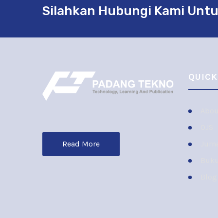
Silahkan Hubungi Kami Untu
QUICK
Abou
OJS
Jurn
Read More
Buk
Blog