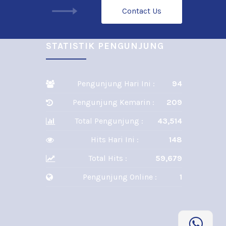
Contact Us
STATISTIK PENGUNJUNG
Pengunjung Hari Ini :
94
Pengunjung Kemarin :
209
Total Pengunjung :
43,514
Hits Hari Ini :
148
Total Hits :
59,679
Pengunjung Online :
1