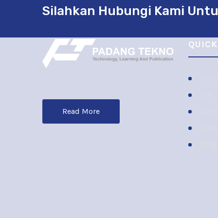
Silahkan Hubungi Kami Untu
QUICK
Abou
OJS
Jurn
Read More
Buk
Blog