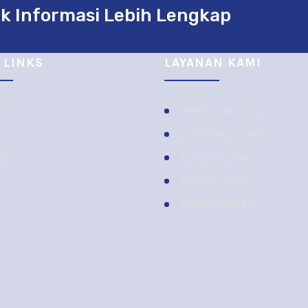
k Informasi Lebih Lengkap
 LINKS
LAYANAN KAMI
t Us
Pembuatan OJS
Publikasi Jurnal
al
Publikasi Buku
u
Kursus Online
Pembuatan PT