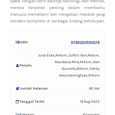
nyata. Dengan lebih baiknya teknologi dan metode,
mereka berperan penting dalam membantu
manusia memahami dan mengatasi masalah yang
semakin kompleks di berbagai bidang kehidupan.
ISBN
9786230950278
Juna Eska,M.Kom, Zulfitri Yani,M.Kom,
Riandana Afira,M.Kom, Devi
Penulis
Gusmita,M.Kom, Febby
Kesumaningtyas,M.Kom
Jumlah Halaman
82 Hal
Tanggal Terbit
14 Aug 2023
Kategori
Komputer