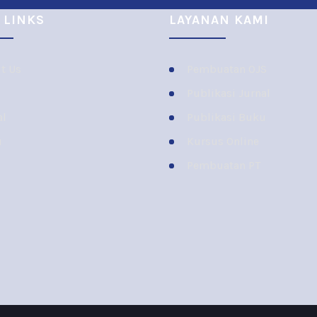
 LINKS
LAYANAN KAMI
t Us
Pembuatan OJS
Publikasi Jurnal
al
Publikasi Buku
u
Kursus Online
Pembuatan PT