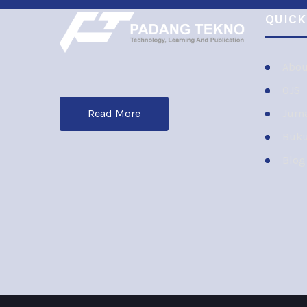
QUICK
Abou
OJS
Jurn
Read More
Buk
Blog