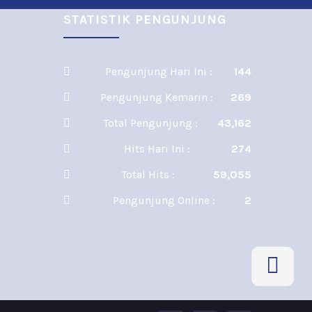
STATISTIK PENGUNJUNG
Pengunjung Hari Ini :
144
Pengunjung Kemarin :
269
Total Pengunjung :
43,162
Hits Hari Ini :
274
Total Hits :
59,055
Pengunjung Online :
2