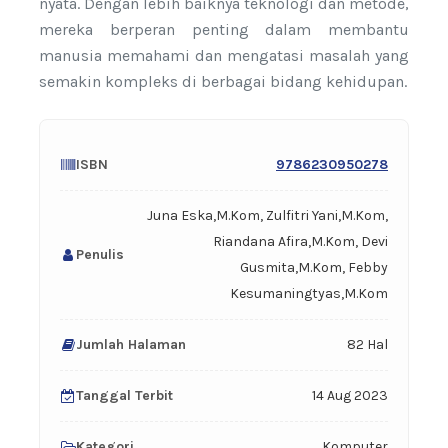
nyata. Dengan lebih baiknya teknologi dan metode,
mereka berperan penting dalam membantu
manusia memahami dan mengatasi masalah yang
semakin kompleks di berbagai bidang kehidupan.
ISBN
9786230950278
Juna Eska,M.Kom, Zulfitri Yani,M.Kom,
Riandana Afira,M.Kom, Devi
Penulis
Gusmita,M.Kom, Febby
Kesumaningtyas,M.Kom
Jumlah Halaman
82 Hal
Tanggal Terbit
14 Aug 2023
Kategori
Komputer