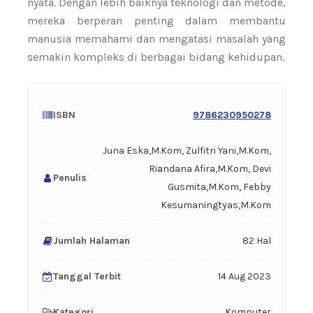
nyata. Dengan lebih baiknya teknologi dan metode,
mereka berperan penting dalam membantu
manusia memahami dan mengatasi masalah yang
semakin kompleks di berbagai bidang kehidupan.
ISBN
9786230950278
Juna Eska,M.Kom, Zulfitri Yani,M.Kom,
Riandana Afira,M.Kom, Devi
Penulis
Gusmita,M.Kom, Febby
Kesumaningtyas,M.Kom
Jumlah Halaman
82 Hal
Tanggal Terbit
14 Aug 2023
Kategori
Komputer