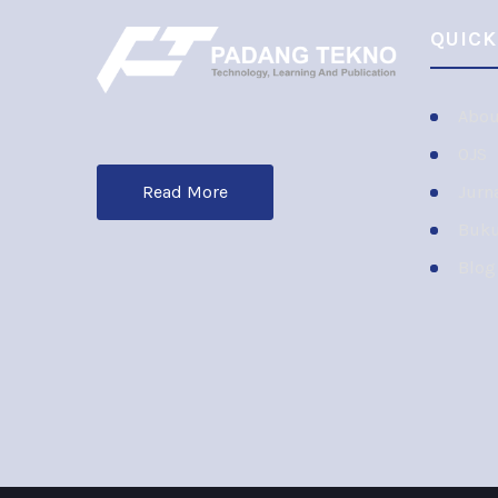
QUICK
Abou
OJS
Jurn
Read More
Buk
Blog