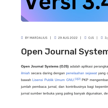
BY MARDALIUS
29 AUG 2022
OJS
3,
Open Journal System
Open Journal Systems (OJS)
adalah aplikasi perangk
ilmiah
secara daring dengan
penelaahan sejawat
yang 
[1]
[2]
bawah
Lisensi Publik Umum GNU
.
PKP mengembangk
jumlah pembaca jurnal, dan kontribusinya bagi kepenti
jurnal sumber terbuka yang paling banyak digunakan, de