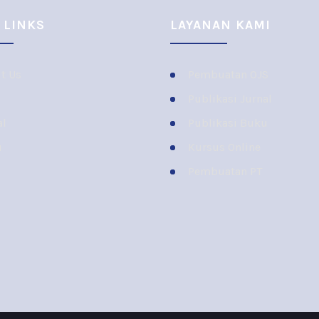
 LINKS
LAYANAN KAMI
t Us
Pembuatan OJS
Publikasi Jurnal
al
Publikasi Buku
u
Kursus Online
Pembuatan PT