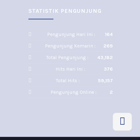
STATISTIK PENGUNJUNG
Pengunjung Hari Ini :
164
Pengunjung Kemarin :
269
Total Pengunjung :
43,182
Hits Hari Ini :
376
Total Hits :
59,157
Pengunjung Online :
2