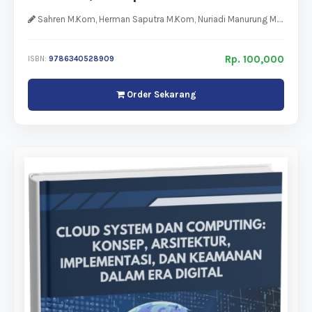
Sahren M.Kom, Herman Saputra M.Kom, Nuriadi Manurung M.Kom, Riki Andri Yusda M.Kom, Mardalius, M.Kom
Rp. 100,000
ISBN:
9786340528909
Order Sekarang