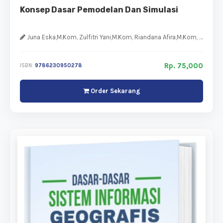
Konsep Dasar Pemodelan Dan Simulasi
Juna Eska,M.Kom, Zulfitri Yani,M.Kom, Riandana Afira,M.Kom, Devi Gusmita,M.Kom, Febby Kesumaningtyas,M.Kom
Rp. 75,000
ISBN:
9786230950278
Order Sekarang