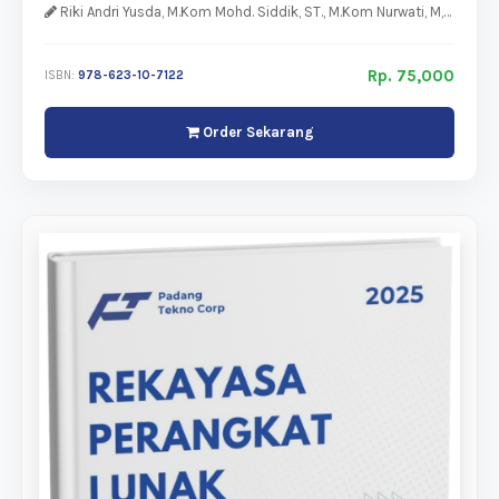
Riki Andri Yusda, M.Kom Mohd. Siddik, ST., M.Kom Nurwati, M,Kom Fauriatun Helmiah, M.Kom
Rp. 75,000
ISBN:
978-623-10-7122
Order Sekarang