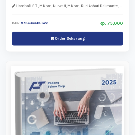
Hambali, S.T., M.Kom, Nurwati, M.Kom, Ruri Ashari Dalimunte, M.Kom
Rp. 75,000
ISBN:
9786340410822
Order Sekarang