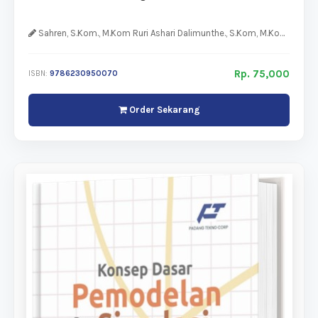
Sahren, S.Kom., M.Kom Ruri Ashari Dalimunthe., S.Kom, M.Kom Herman Saputra, S.Kom., M.Kom Irianto, S.Kom., M.Kom
Rp. 75,000
ISBN:
9786230950070
Order Sekarang